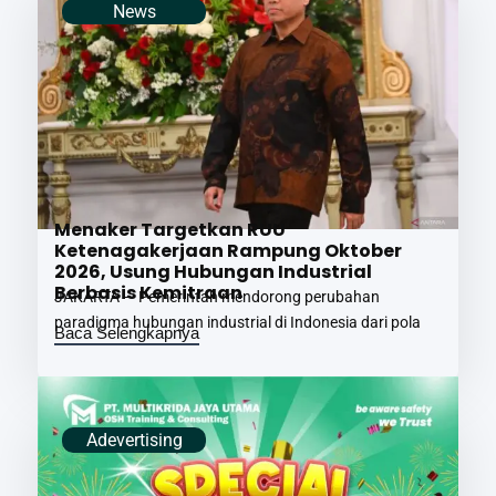
News
Menaker Targetkan RUU
Ketenagakerjaan Rampung Oktober
2026, Usung Hubungan Industrial
Berbasis Kemitraan
JAKARTA — Pemerintah mendorong perubahan
paradigma hubungan industrial di Indonesia dari pola
Baca Selengkapnya
Adevertising