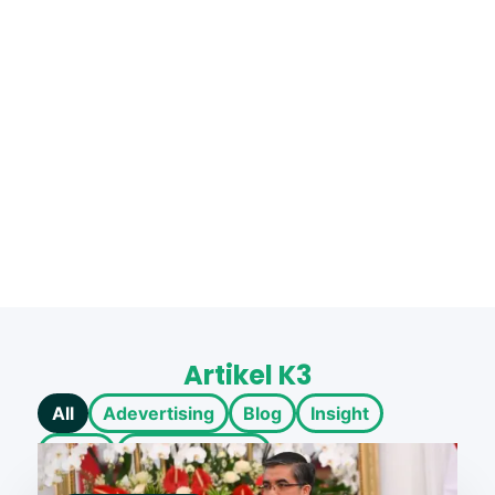
Artikel K3
All
Adevertising
Blog
Insight
News
Safety at Work