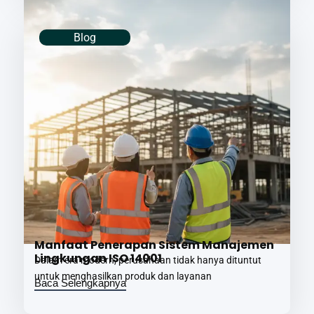
Blog
Manfaat Penerapan Sistem Manajemen
Lingkungan ISO 14001
Dalam era modern, perusahaan tidak hanya dituntut
untuk menghasilkan produk dan layanan
Baca Selengkapnya