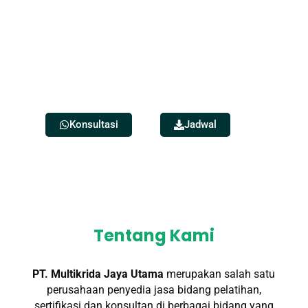
Bergabung dalam Pelatihan Sertifikasi
Kementerian Ketenagakerjaan
KEMNAKER RI
Badan Nasional Sertifikasi Profesi
BNSP
bersama
PT Multikrida Jaya Utama
Konsultasi
Jadwal
Tentang Kami
PT. Multikrida Jaya Utama
merupakan salah satu
perusahaan penyedia jasa bidang pelatihan,
sertifikasi dan konsultan di berbagai bidang yang