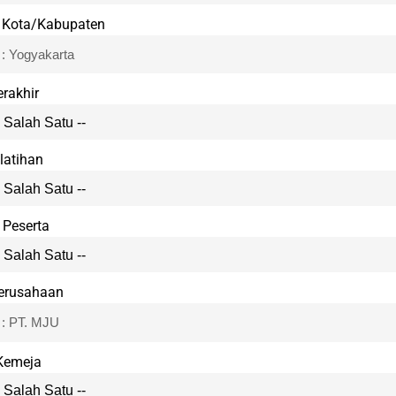
i Kota/Kabupaten
erakhir
latihan
 Peserta
erusahaan
Kemeja