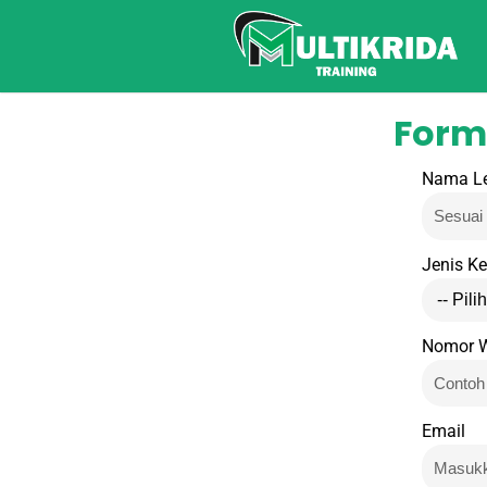
Lewati
ke
konten
Formu
Nama L
Jenis K
Nomor 
Email