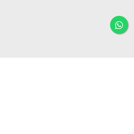
Alamat :
Kauman RT 42/RW 19, Kel. Bendungan, Kec.
Wates, Kulonprogo, Daerah Istimewa Yogyakarta